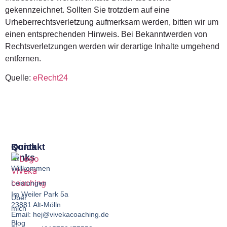
gekennzeichnet. Sollten Sie trotzdem auf eine
Urheberrechtsverletzung aufmerksam werden, bitten wir um
einen entsprechenden Hinweis. Bei Bekanntwerden von
Rechtsverletzungen werden wir derartige Inhalte umgehend
entfernen.
Quelle:
eRecht24
Quick
Kontakt
Links
Willkommen
Leistungen
Im Weiler Park 5a
Über
23881 Alt-Mölln
mich
Email: hej@vivekacoaching.de
Blog