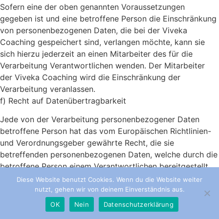
Sofern eine der oben genannten Voraussetzungen
gegeben ist und eine betroffene Person die Einschränkung
von personenbezogenen Daten, die bei der Viveka
Coaching gespeichert sind, verlangen möchte, kann sie
sich hierzu jederzeit an einen Mitarbeiter des für die
Verarbeitung Verantwortlichen wenden. Der Mitarbeiter
der Viveka Coaching wird die Einschränkung der
Verarbeitung veranlassen.
f) Recht auf Datenübertragbarkeit
Jede von der Verarbeitung personenbezogener Daten
betroffene Person hat das vom Europäischen Richtlinien-
und Verordnungsgeber gewährte Recht, die sie
betreffenden personenbezogenen Daten, welche durch die
betroffene Person einem Verantwortlichen bereitgestellt
wurden, in einem strukturierten, gängigen und
Diese Website benutzt Cookies. Wenn du die Website weiter
maschinenlesbaren Format zu erhalten. Sie hat außerdem
nutzt, gehen wir von deinem Einverständnis aus.
das Recht, diese Daten einem anderen Verantwortlichen
OK
Nein
Datenschutzerklärung
ohne Behinderung durch den Verantwortlichen, dem die