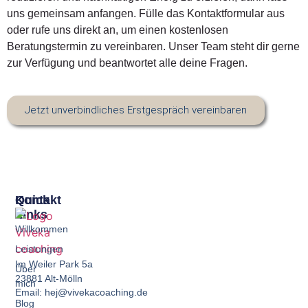
uns gemeinsam anfangen. Fülle das Kontaktformular aus
oder rufe uns direkt an, um einen kostenlosen
Beratungstermin zu vereinbaren. Unser Team steht dir gerne
zur Verfügung und beantwortet alle deine Fragen.
Jetzt unverbindliches Erstgespräch vereinbaren
Quick
Kontakt
Links
Willkommen
Leistungen
Im Weiler Park 5a
Über
23881 Alt-Mölln
mich
Email: hej@vivekacoaching.de
Blog